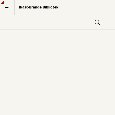
Gå
Ikast-Brande Bibliotek
til
hovedindhold