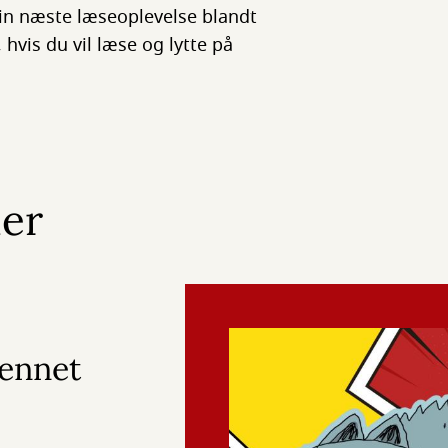
 din næste læseoplevelse blandt
hvis du vil læse og lytte på
ner
Bennet