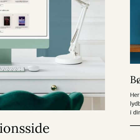
Bø
Her
lyd
i d
ionsside