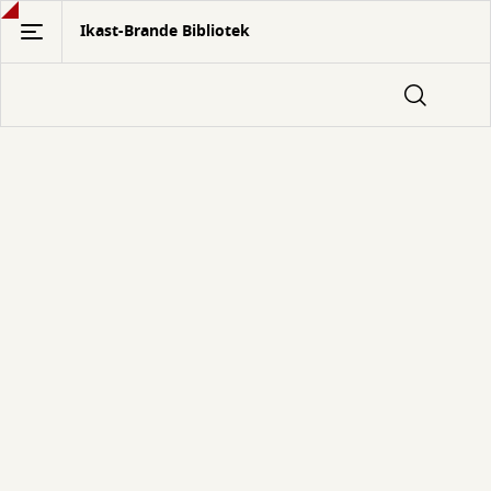
Gå
Ikast-Brande Bibliotek
til
hovedindhold