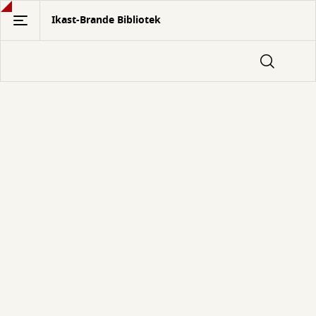
Gå
Ikast-Brande Bibliotek
til
hovedindhold