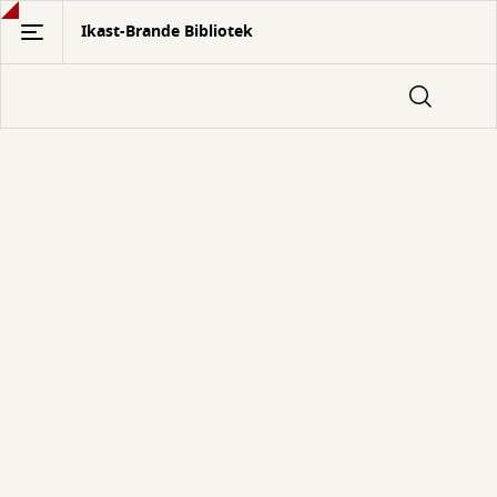
Gå
Ikast-Brande Bibliotek
til
hovedindhold