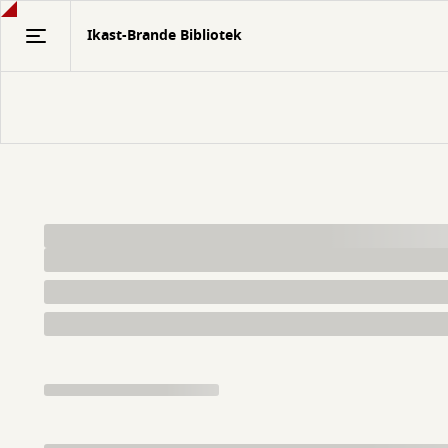
Gå
Ikast-Brande Bibliotek
til
hovedindhold