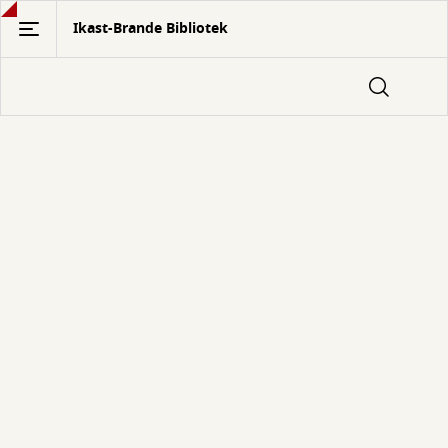
Gå
Ikast-Brande Bibliotek
til
hovedindhold