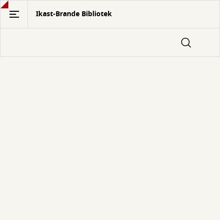
Gå
Ikast-Brande Bibliotek
til
hovedindhold