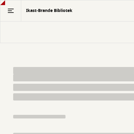
Gå
Ikast-Brande Bibliotek
til
hovedindhold