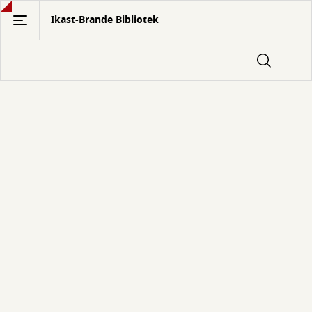
Gå
Ikast-Brande Bibliotek
til
hovedindhold