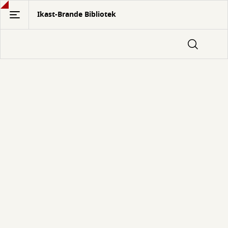
Gå
Ikast-Brande Bibliotek
til
hovedindhold