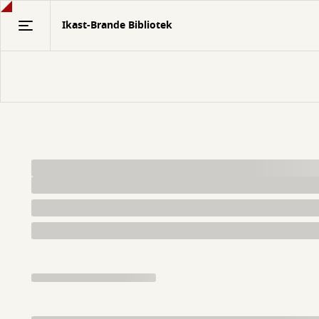
Gå
Ikast-Brande Bibliotek
til
hovedindhold