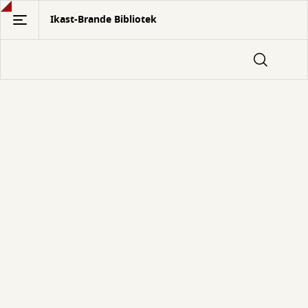
Gå
Ikast-Brande Bibliotek
til
hovedindhold