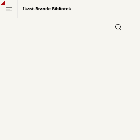
Gå
Ikast-Brande Bibliotek
til
hovedindhold