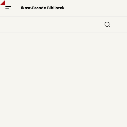
Gå
Ikast-Brande Bibliotek
til
hovedindhold