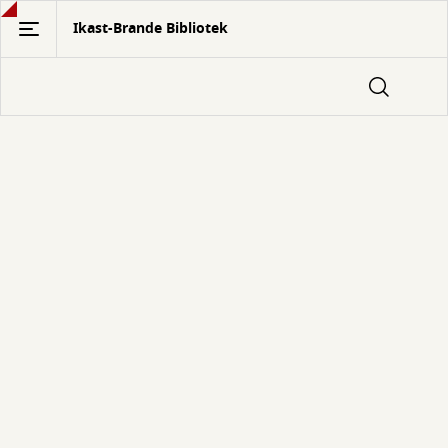
Gå
Ikast-Brande Bibliotek
til
hovedindhold