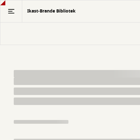
Gå
Ikast-Brande Bibliotek
til
hovedindhold