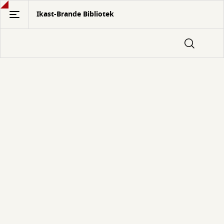
Gå
Ikast-Brande Bibliotek
til
hovedindhold