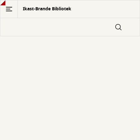
Gå
Ikast-Brande Bibliotek
til
hovedindhold