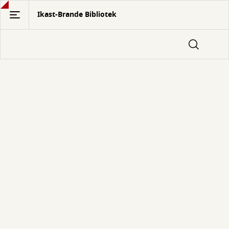
Gå
Ikast-Brande Bibliotek
til
hovedindhold