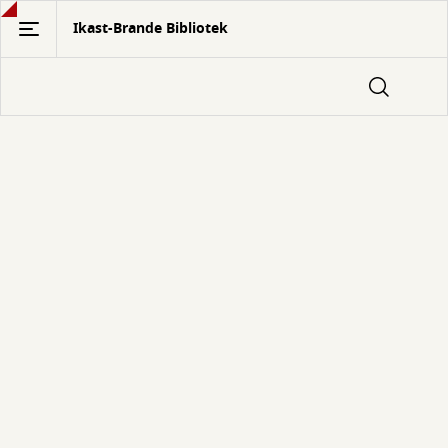
Gå
Ikast-Brande Bibliotek
til
hovedindhold