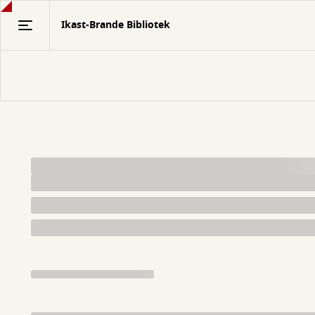
Gå
Ikast-Brande Bibliotek
til
hovedindhold