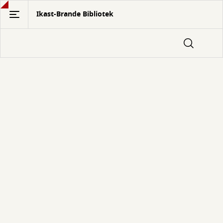
Gå
Ikast-Brande Bibliotek
til
hovedindhold