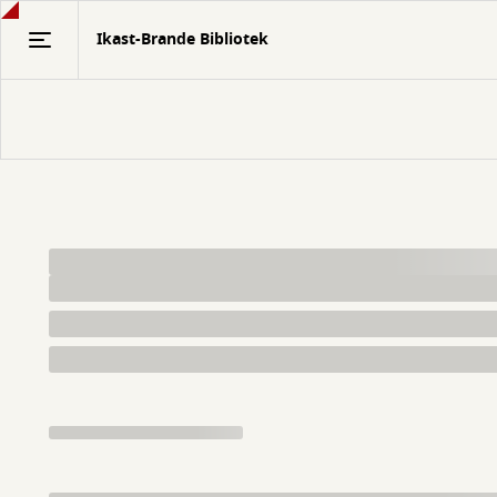
Gå
Ikast-Brande Bibliotek
til
hovedindhold