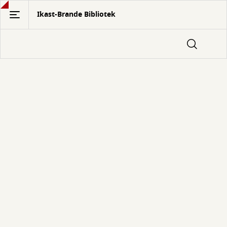
Gå
Ikast-Brande Bibliotek
til
hovedindhold