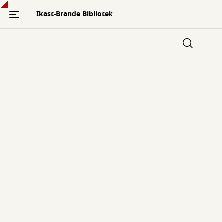
Gå
Ikast-Brande Bibliotek
til
hovedindhold