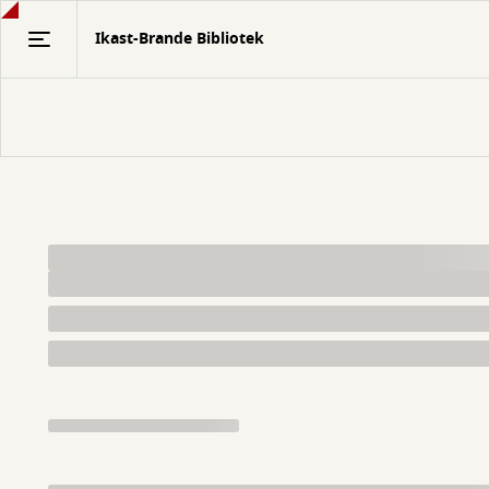
Gå
Ikast-Brande Bibliotek
til
hovedindhold