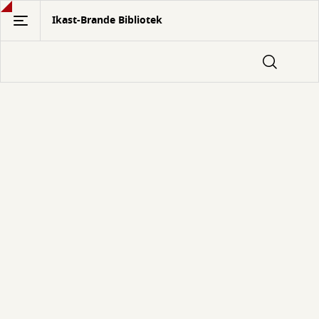
Gå
Ikast-Brande Bibliotek
til
hovedindhold