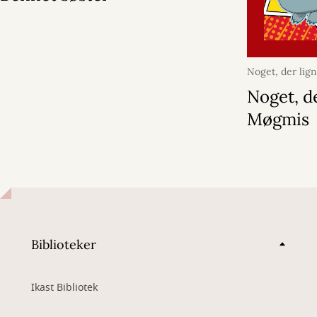
Noget, der lig
2026
Noget, d
Møgmis
Biblioteker
Ikast Bibliotek