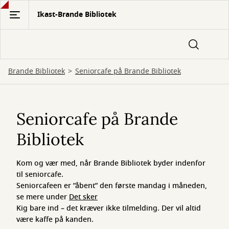
Gå
Ikast-Brande Bibliotek
til
hovedindhold
Brande Bibliotek
Seniorcafe på Brande Bibliotek
Seniorcafe
på
Seniorcafe på Brande
Brande
Bibliotek
Bibliotek
Kom og vær med, når Brande Bibliotek byder indenfor
til seniorcafe.
Seniorcafeen er ”åbent” den første mandag i måneden,
se mere under
Det sker
Kig bare ind – det kræver ikke tilmelding. Der vil altid
være kaffe på kanden.