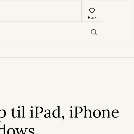
Husk
p til iPad, iPhone
dows