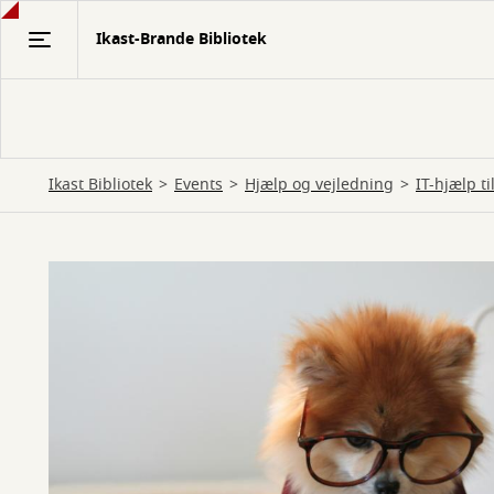
Gå
Ikast-Brande Bibliotek
til
hovedindhold
Ikast Bibliotek
Events
Hjælp og vejledning
IT-hjælp t