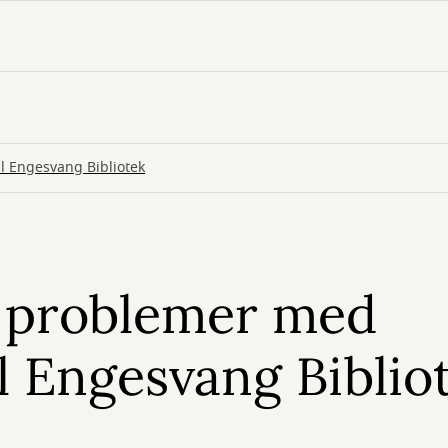
l Engesvang Bibliotek
e problemer med
l Engesvang Biblio