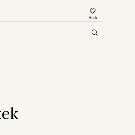
Husk
tek