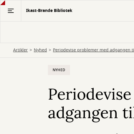
Gå
Ikast-Brande Bibliotek
til
hovedindhold
Artikler
Nyhed
Periodevise problemer med adgangen ti
NYHED
Periodevis
adgangen ti