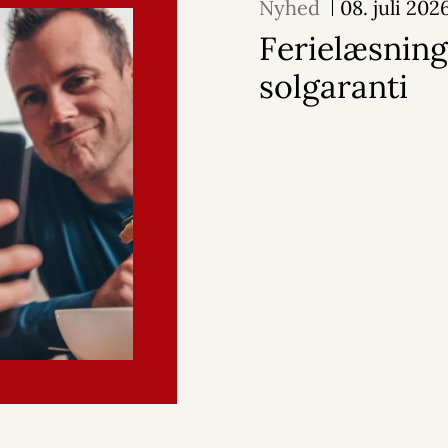
Nyhed
08. juli 202
Ferielæsnin
solgaranti