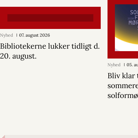
Nyhed
07. august 2026
Bibliotekerne lukker tidligt d.
20. august.
Nyhed
05. a
Bliv klar 
sommer
solformø